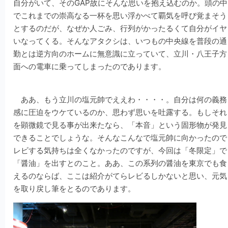
自分がいて、そのGAP故にそんな思いを抱え込むのか。頭の中
でこれまでの崇高なる一杯を思い浮かべて覇気を呼び覚まそう
とするのだが、なぜか人ごみ、行列がかったるくて自分がイヤ
いなってくる。そんなアタクシは、いつもの中央線を普段の通
勤とは逆方向のホームに無意識に立っていて、立川・八王子方
面への電車に乗ってしまったのであります。
ああ、もう立川の塩元帥でええわ・・・・。自分は何の義務
感に圧迫をウケているのか、思わず思いを吐露する。もしそれ
を顕微鏡で見る事が出来たなら、「本音」という固形物が発見
できることでしょうな。そんなこんなで塩元帥に向かったので
レビする気持ちは全くなかったのですが、今回は「冬限定」で
「醤油」を出すとのこと。ああ、この系列の醤油を東京でも食
えるのならば、ここは紹介がてらレビるしかないと思い、元気
を取り戻し筆をとるのであります。