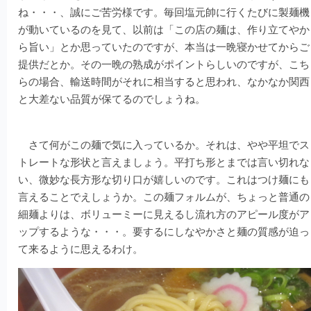
ね・・・、誠にご苦労様です。毎回塩元帥に行くたびに
製麺
機
が動いているのを見て、以前は「この店の麺は、作り立てやか
ら旨い」とか思っていたのですが、本当は一晩寝かせてからご
提供だとか。その一晩の熟成がポイントらしいのですが、こち
らの場合、輸送時間がそれに相当すると思われ、なかなか関西
と大差ない品質が保てるのでしょうね。
さて何がこの麺で気に入っているか。それは、やや平坦でス
トレートな形状と言えましょう。平打ち形とまでは言い切れな
い、微妙な長方形な切り口が嬉しいのです。これはつけ麺にも
言えることでえしょうか。この麺フォルムが、ちょっと普通の
細麺よりは、ボリューミーに見えるし流れ方のアピール度がア
ップするような・・・。要するにしなやかさと麺の質感が迫っ
て来るように思えるわけ。