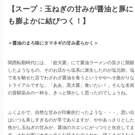
【スープ：玉ねぎの甘みが醤油と豚に
も膨よかに結びつく！】
＜醤油のまろ味にタマネギの甘み柔らかく＞
関西転勤時代には、「総大醤」にて醤油ラーメンの旨さに開眼
したようなもの。そのお店から塩系に派生したのが塩元帥。塩
で名を馳せた店でわざわざ醤油を食うというややへそ曲がりな
トライアルですな。「ああ、黒大醤」食いたい！」そんな名前
の昔馴染みの一杯を、きっと懐かしく思ったのでしょうね。
ふくよかで、自然な甘みが印象的だったような・・・。思い出
はいつも美しすぎるのが常でありますが、ややあっさりとした
焦がし玉ねぎの甘みが、醤油のカエシにがっつりと化合してま
す。それが実に
ナチュラ
ルな甘さなのよね〜。緩くまどろむよ