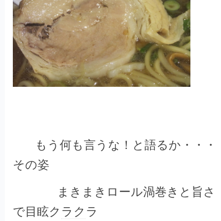
もう何も言うな！と語るか・・・
その姿
まきまきロール渦巻きと旨さ
で目眩ク
ラク
ラ