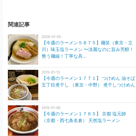
関連記事
2026-01-05
【今週のラーメン５８７５】麺笑（東京・立
川）味玉塩ラーメン 〜淡麗なのに旨み芳醇！
整う麺線！丁寧な具…
2015-01-13
【今週のラーメン１７７１】 つけめん 油そば
五丁目煮干し （東京・中野） 煮干しつけめん
2015-01-06
【今週のラーメン１７６５】 京都 塩元帥
（京都・西七条名倉） 天然塩ラーメン