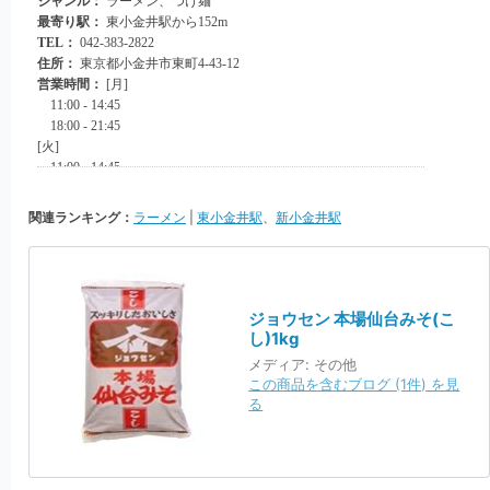
関連ランキング：
ラーメン
|
東小金井駅
、
新小金井駅
ジョウセン 本場仙台みそ(こ
し)1kg
メディア:
その他
この商品を含むブログ (1件) を見
る