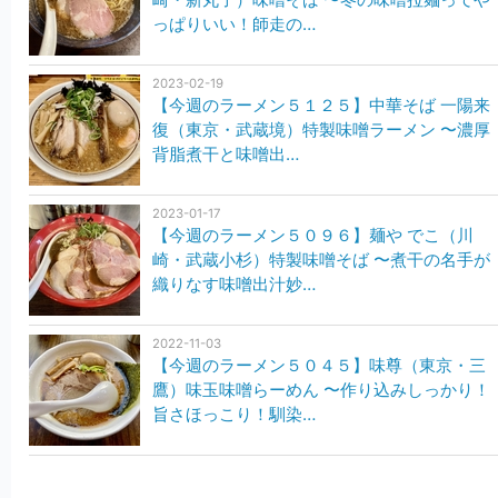
っぱりいい！師走の…
2023-02-19
【今週のラーメン５１２５】中華そば 一陽来
復（東京・武蔵境）特製味噌ラーメン 〜濃厚
背脂煮干と味噌出…
2023-01-17
【今週のラーメン５０９６】麺や でこ（川
崎・武蔵小杉）特製味噌そば 〜煮干の名手が
織りなす味噌出汁妙…
2022-11-03
【今週のラーメン５０４５】味尊（東京・三
鷹）味玉味噌らーめん 〜作り込みしっかり！
旨さほっこり！馴染…