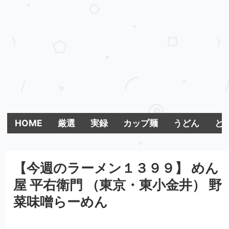
HOME
厳選
実録
カップ麺
うどん
とま
【今週のラーメン１３９９】 めん
屋 平右衛門 （東京・東小金井） 野
菜味噌らーめん