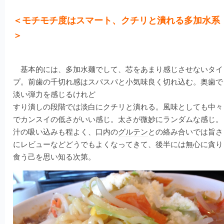
＜モチモチ度はスマート、クチリと潰れる多加水系
＞
基本的には、多加水麺でして、芯をあまり感じさせないタイ
プ。前歯の千切れ感はスパスパと小気味良く切れ込む。奥歯で
淡い弾力を感じるけれど
すり潰しの段階では淡白にクチリと潰れる。風味としても中々
でカンスイの低さがいい感じ。太さが微妙にランダムな感じ。
汁の吸い込みも程よく、口内の
グルテン
との絡み合いでは旨さ
にレビューなどどうでもよくなってきて、後半には無心に貪り
食う己を思い知る次第。