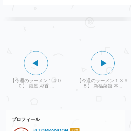
【今週のラーメン１４０
【今週のラーメン１３９
０】 麺屋 彩香 …
８】 新福菜館 本…
プロフィール
id:TOMASSOON