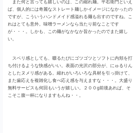
また何と言っても嬉しいのは、この縮れ麺。平右衛門といえ
ば、個人的には奇麗なストレート麺しかイメージになかったの
ですが、こういうハンドメイド感溢れる麺も出すのですね。こ
れはとても意外。味噌ラーメンなら当たり前なことです
が・・・。しかも、この麺がなかなか旨かったのでまた嬉し
い。
スベリ感としても、啜るたびにゴツゴツとソフトに内頬を打
ち付けるような快感がいい。表面の光沢の部分が、にゅるりん
としたヌメリ感がある。縮れがいろいろな具材を引っ掛けて、
また歯応えを複雑化し食べ応え感を与えますな・・・。大盛り
無料サービスも何回もいうが嬉しい。２００g前後あれば、そ
こそこ腹一杯になりますもんね・・。