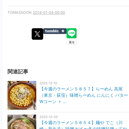
TOMASSOON
2014-01-04 00:00
関連記事
2025-12-10
【今週のラーメン５８５７】らーめん 高尾
（東京・荻窪）味噌らーめん にんにく バター
Wコーン ＋ …
2025-12-05
【今週のラーメン５８５４】麺や でこ（川
崎・新丸子）味噌そば 〜冬の味噌拉麺ってや