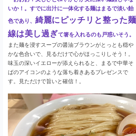
いか！。すでに出汁に一体化する麺はまるで淡い飴
綺麗にピッチリと整った麺
色であり、
線は美し過ぎ
て箸を入れるのも戸惑いそう。
また麺を浸すスープの醤油ブラウンがとっとも穏や
かな色合いで、見るだけで心がほっこりしそう！。
味玉の深いイエローが添えられると、まるで中華そ
ばのアイコンのような落ち着きあるプレゼンスで
す。見ただけで旨いと確信！。