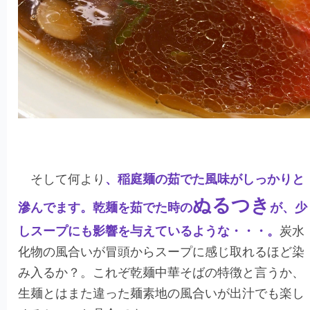
そして何より
、稲庭麺の茹でた風味がしっかりと
ぬるつき
滲んでます。乾麺を茹でた時の
が、少
しスープにも影響を与えているような・・・。
炭水
化物の風合いが冒頭からスープに感じ取れるほど染
み入るか？。これぞ乾麺中華そばの特徴と言うか、
生麺とはまた違った麺素地の風合いが出汁でも楽し