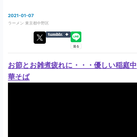
2021
-
01
-
07
ラーメン
東京都中野区
お節とお雑煮疲れに・・・優しい稲庭中
華そば