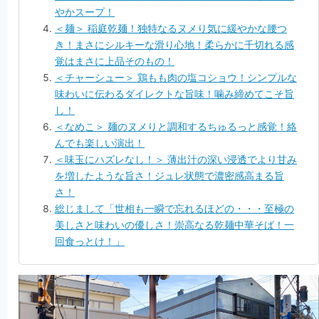
やかスープ！
＜麺＞ 稲庭乾麺！独特なるヌメり気に緩やかな腰つ
き！まさにシルキーな滑り心地！柔らかに千切れる感
覚はまさに上品そのもの！
＜チャーシュー＞ 鶏もも肉の塩コショウ！シンプルな
味わいに伝わるダイレクトな旨味！噛み締めてこそ旨
し！
＜なめこ＞ 麺のヌメりと調和するちゅるっと感覚！絡
んでも楽しい演出！
＜味玉にハズレなし！＞ 薄出汁の深い浸透でより甘み
を増したような旨さ！ジュレ状態で濃密感高まる旨
さ！
総じまして「世相も一瞬で忘れるほどの・・・至極の
美しさと味わいの優しさ！崇高なる乾麺中華そば！一
回食っとけ！」