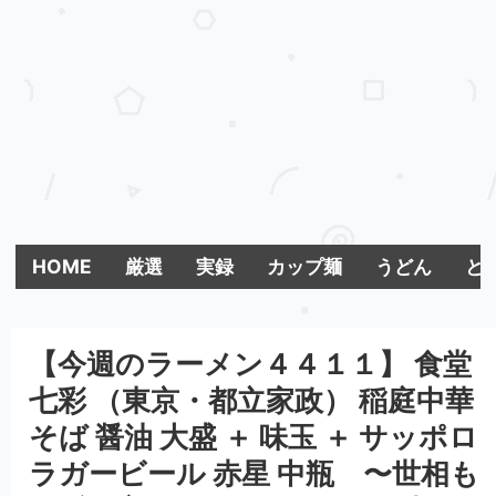
HOME
厳選
実録
カップ麺
うどん
とま
【今週のラーメン４４１１】 食堂
七彩 （東京・都立家政） 稲庭中華
そば 醤油 大盛 ＋ 味玉 ＋ サッポロ
ラガービール 赤星 中瓶 〜世相も