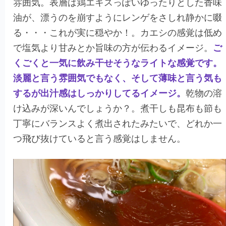
雰囲気。表層は鶏エキスっぽいゆったりとした香味
油が、漂うのを崩すようにレンゲをさしれ静かに啜
る・・・これが実に穏やか！。カエシの感覚は低め
で塩気より甘みとか旨味の方が伝わるイメージ。
ご
くごくと一気に飲み干せそうなライトな感覚です。
淡麗と言う雰囲気でもなく、そして薄味と言う気も
するが出汁感はしっかりしてるイメージ。
乾物の溶
け込みが深いんでしょうか？。煮干しも昆布も節も
丁寧にバランスよく煮出されたみたいで、どれか一
つ飛び抜けていると言う感覚はしません。