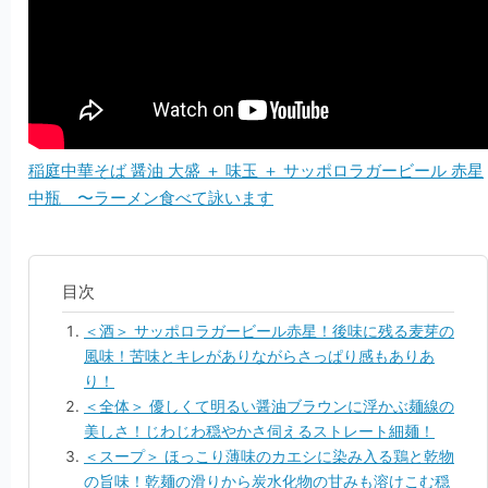
稲庭中華そば 醤油 大盛 ＋ 味玉 ＋ サッポロラガービール 赤星
中瓶 〜ラーメン食べて詠います
＜酒＞ サッポロラガービール赤星！後味に残る麦芽の
風味！苦味とキレがありながらさっぱり感もありあ
り！
＜全体＞ 優しくて明るい醤油ブラウンに浮かぶ麺線の
美しさ！じわじわ穏やかさ伺えるストレート細麺！
＜スープ＞ ほっこり薄味のカエシに染み入る鶏と乾物
の旨味！乾麺の滑りから炭水化物の甘みも溶けこむ穏