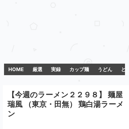
HOME
厳選
実録
カップ麺
うどん
とま
【今週のラーメン２２９８】 麺屋
瑞風 （東京・田無） 鶏白湯ラーメ
ン