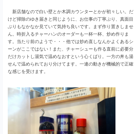
新店舗なので白い壁とか木調カウンターとかが初々しい。だ
けど掃除のゆき届きと同じように、お仕事の丁寧ぶり、真面目
ぶりもなかなか見ていて気持ち良いです。まず作り置きしませ
ん。時折入るチャーハンのオーダーも一杯一杯、炒め作りま
す。当たり前のようで・・・他では炒め直しなんかよくあるシ
ーンがここではない！また、チャーシューも作る直前に必要分
だけカットし湯気で温めなおすという心くばり。一方の丼も湯
せんで温められており分けてます。一連の動きが
機械的
で正確
な感じを受けます。