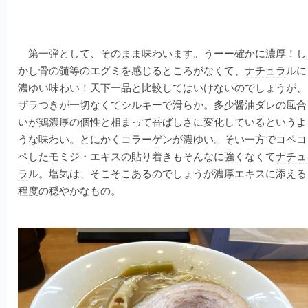
第一弾として、そのまま味わいます。うーー確かに濃厚！し
かし骨の髄等のエグミを感じるところがなくて、
ナチュラ
ルに
濃ゆい味わい！天下一品と比較してはいけないのでしょうが、
ザラつきが一切なくてシルキーで滑らか。多少醤油ダレの風合
いが鶏濃厚の個性と相まって香ばしさに変化しているというよ
うな味わい。とにかくコラーゲンが濃ゆい。そい一方でコペコ
ペしたモミジ・エキスの貼り着きもそんなに強くなくて
ナチュ
ラ
ル。塩気は、そこそこあるのでしょうが濃厚エキスに添える
程度の穏やかなもの。