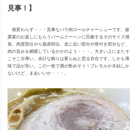
見事！】
相変わらず・・・見事なバラ肉ロールチャーシューです。披
露宴のお返しにもらうバームクーヘンに匹敵するそのサイズ感
覚。肉質部位やら脂身部位、皮に近い部分や骨付き部分など、
肉の旨みを網羅しているかかのよう・・・。大きい上にまたそ
こそこ分厚い。余計な飾りは要らぬと思る存在です。しかも薄
味で品が良い。この一枚で酒が飲めそう！
プレモル
か氷結しか
ないけど、まあいいか・・・。